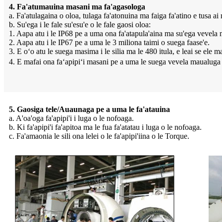
4. Fa'atumauina masani ma fa'agasologa
a. Fa'atulagaina o oloa, tulaga fa'atonuina ma faiga fa'atino e tusa a
b. Su'ega i le fale su'esu'e o le fale gaosi oloa:
1. Aapa atu i le IP68 pe a uma ona fa'atapula'aina ma su'ega vevel
2. Aapa atu i le IP67 pe a uma le 3 miliona taimi o suega faase'e.
3. E oʻo atu le suega masima i le silia ma le 480 itula, e leai se ele m
4. E mafai ona faʻapipiʻi masani pe a uma le suega vevela maualuga
5. Gaosiga tele/Auaunaga pe a uma le fa'atauina
a. A'oa'oga fa'apipi'i i luga o le nofoaga.
b. Ki fa'apipi'i fa'apitoa ma le fua fa'atatau i luga o le nofoaga.
c. Fa'amaonia le sili ona lelei o le fa'apipi'iina o le Torque.