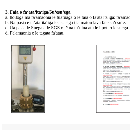
3. Faia o faʻataʻitaʻiga/Suʻesuʻega
a. Iloiloga ma fa'amaonia le fuafuaga o le faia o fa'ata'ita'iga: fa'ama
b. Na pasia e faʻataʻitaʻiga le asiasiga i la matou lava fale suʻesuʻe.
c. Ua pasia le Suega a le SGS o lē na tuʻuina atu le lipoti o le suega.
d. Fa'amaonia e le tagata fa'atau.