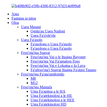
Aiga
Faatatau ia tatou
Oloa
Uaea Masani
Ogāla'au Uaea Nailoni
Uaea Fa'a'ele'ele
Uaea Fa'asolo
Fa'asologa o Uaea Fa'asolo
Fa'asologa o Uaea Fa'asolo
Feso'ota'iga Suavai
Feso'ota'iga Vai o le Ituaiga Bayonet
Feso'ota'iga Vai Fa'amalosi-Toso
Feso'ota'iga Vai e Lokaina e Ia Lava
Fa'afeso'ota'i Suavai Ituaiga Fa'atasi Tauaso
Feso'ota'iga Fa'ata'amilomilo
M8
M12
Feso'ota'iga Mamafa
Uiga Fa'apitoa a le HA
Uiga Fa'atekinolosi a le HE
Uiga Fa'atekinolosi a le HEE
Uiga Fa'atekinolosi HD