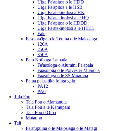
Uiga Fa'apitoa o le HDD
Uiga Fa'apitoa a le HSB
Uiga Fa'atekinolosi a HK
Uiga Fa'atekinolosi a le HQ
Uiga Fa'apitoa o le HDDD
Uiga Fa'atekinolosi a le HEEE
Fale
Feso'ota'iga o le Teuina o le Malosiaga
120A
250A
350A
Pa o Nofoaga Lamatia
Fa'asologa o Alumini Fa'apala
Faasologa o le Polyester Muamua
Faasologa o le SS Muamua
Paipa palasitika foliga galu
PA12
PA6
Tala Fou
Tala Fou o Alamanuia
Tala Fou a le Kamupani
Tala Fou o Oloa
Mataupu
Tali
Fa'atupuina o le Malosiaga o le Matagi