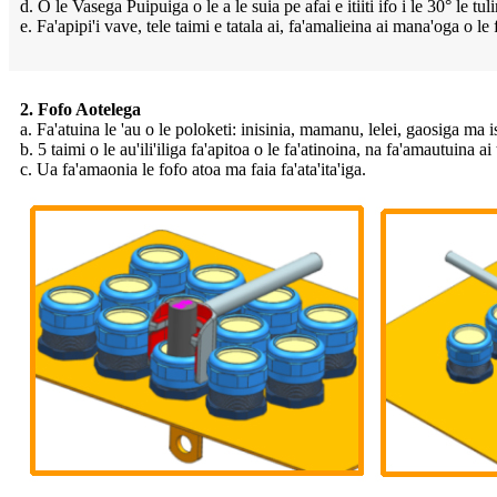
d. O le Vasega Puipuiga o le a le suia pe afai e itiiti ifo i le 30° le tu
e. Fa'apipi'i vave, tele taimi e tatala ai, fa'amalieina ai mana'oga o l
2. Fofo Aotelega
a. Fa'atuina le 'au o le poloketi: inisinia, mamanu, lelei, gaosiga ma
b. 5 taimi o le au'ili'iliga fa'apitoa o le fa'atinoina, na fa'amautuina 
c. Ua fa'amaonia le fofo atoa ma faia fa'ata'ita'iga.