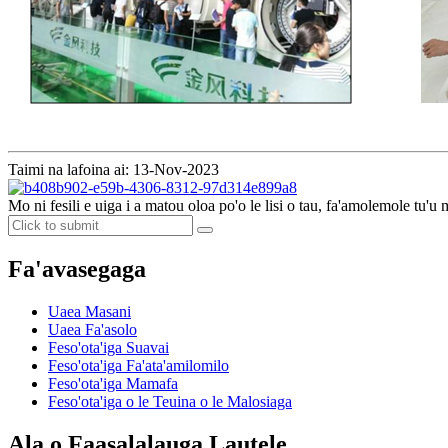
Taimi na lafoina ai: 13-Nov-2023
Mo ni fesili e uiga i a matou oloa po'o le lisi o tau, fa'amolemole tu'u m
Fa'avasegaga
Uaea Masani
Uaea Fa'asolo
Feso'ota'iga Suavai
Feso'ota'iga Fa'ata'amilomilo
Feso'ota'iga Mamafa
Feso'ota'iga o le Teuina o le Malosiaga
Ala o Faasalalauga Lautele