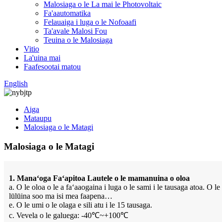
Malosiaga o le La mai le Photovoltaic
Fa'aautomatika
Felauaiga i luga o le Nofoaafi
Ta'avale Malosi Fou
Teuina o le Malosiaga
Vitio
La'uina mai
Faafesootai matou
English
Aiga
Mataupu
Malosiaga o le Matagi
Malosiaga o le Matagi
1. Manaʻoga Faʻapitoa Lautele o le mamanuina o oloa
a. O le oloa o le a faʻaaogaina i luga o le sami i le tausaga atoa. O 
lūlūina soo ma isi mea faapena…
e. O le umi o le olaga e sili atu i le 15 tausaga.
c. Vevela o le galuega: -40℃~+100℃