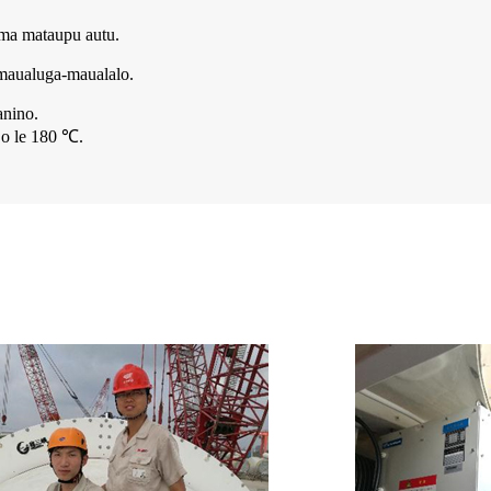
i ma mataupu autu.
a maualuga-maualalo.
anino.
 o le 180 ℃.