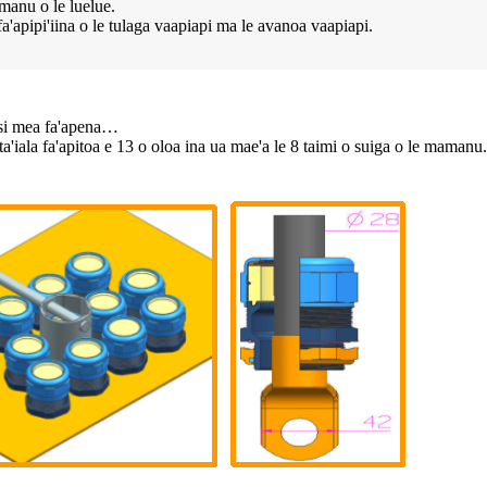
limanu o le luelue.
e fa'apipi'iina o le tulaga vaapiapi ma le avanoa vaapiapi.
 isi mea fa'apena…
ai ta'iala fa'apitoa e 13 o oloa ina ua mae'a le 8 taimi o suiga o le mamanu.