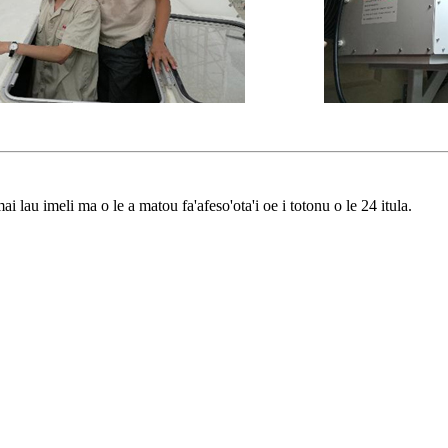
ai lau imeli ma o le a matou fa'afeso'ota'i oe i totonu o le 24 itula.